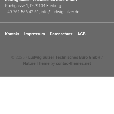
Pochgasse 1, D-79104 Freiburg
+49 761 556 42 61, info@ludwigsulzer.de
Navigation
Kontakt
Impressum
Datenschutz
AGB
überspringen
© 2026 /
Ludwig Sulzer Technisches Büro GmbH
/
Nature Theme
by
contao-themes.net